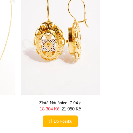
Zlaté Náušnice, 7.04 g
Zlat
18 304 Kč
21 050 Kč
8 
🛒 Do košíku