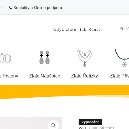
y
📞 Kontakty a Online podpora
Přihl
Když zlato, tak Renato
é Prsteny
Zlaté Náušnice
Zlaté Řetízky
Zlaté Pří
Vyprodáno
Kód:
03802904001