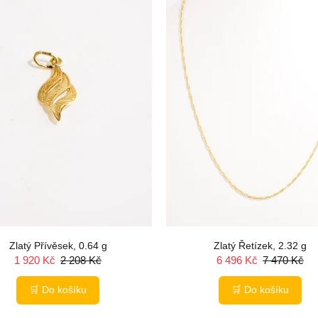
Zlatý Přívěsek, 0.64 g
Zlatý Řetízek, 2.32 g
1 920 Kč
2 208 Kč
6 496 Kč
7 470 Kč
🛒 Do košíku
🛒 Do košíku