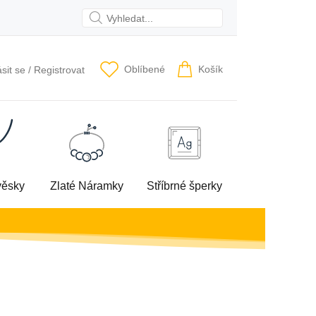
Oblíbené
Košík
ásit se
/
Registrovat
věsky
Zlaté Náramky
Stříbrné šperky