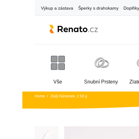
Výkup a zástava
Šperky s drahokamy
Doplňk
Vše
Snubní Prsteny
Zlat
Home
Zlatý Náramek, 2.58 g