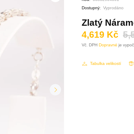
Dostupný:
Vyprodáno
Zlatý Náram
4,619 Kč
5,
Vč. DPH
Dopravné
je vypoč
Tabulka velikostí