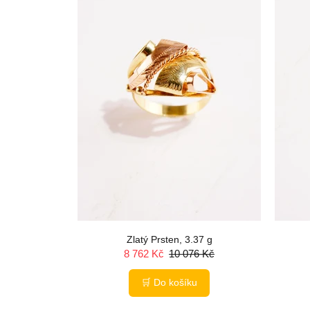
97 g
Zlatý Prsten, 3.37 g
 Kč
8 762 Kč
10 076 Kč
🛒 Do košíku