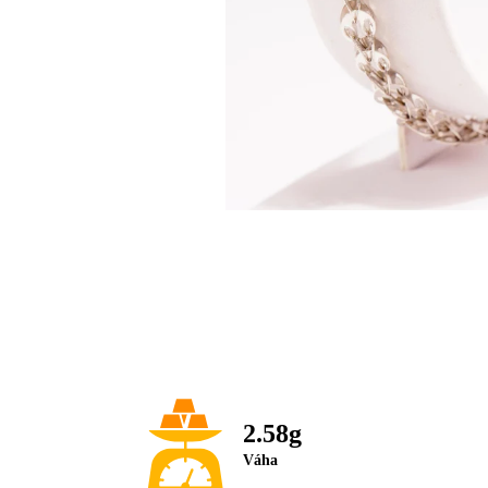
2.58g
Váha