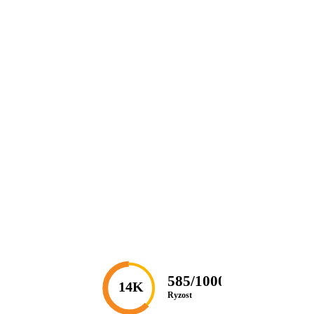
585/1000
14K
Ryzost